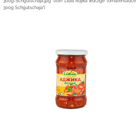
300g-Schgutschaja.jpg" title="Lidia Adjika würzige Tomatensauce
300g Schgutschaja"}