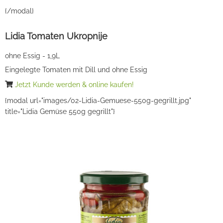
{/modal}
Lidia Tomaten Ukropnije
ohne Essig - 1,9L
Eingelegte Tomaten mit Dill und ohne Essig
Jetzt Kunde werden & online kaufen!
{modal url="images/02-Lidia-Gemuese-550g-gegrillt.jpg"
title="Lidia Gemüse 550g gegrillt"}