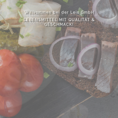
Online shoppen mit weit über 4000
Willkommen bei der Leis GmbH
Entdecken Sie unsere Produkt-Vielfalt.
Artikel.
LEBENSMITTEL MIT QUALITÄT &
JETZT KUNDE DER LEIS GMBH WERDEN!
NOCH FRAGEN? WIR BERATEN SIE
GESCHMACK!
GERNE!