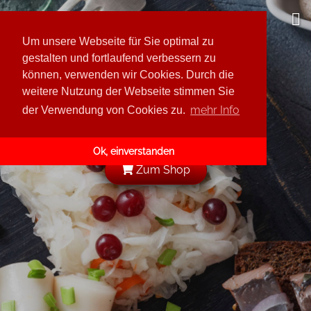
Leis GmbH
Um unsere Webseite für Sie optimal zu
Über uns
gestalten und fortlaufend verbessern zu
können, verwenden wir Cookies. Durch die
Sortimentvorschau
weitere Nutzung der Webseite stimmen Sie
Kunde werden
Rodnaja Derewnja
mehr Info
der Verwendung von Cookies zu.
Karriere
Katjuscha
Ok, einverstanden
Tabea
Zum Shop
Omas Gurken
Leis
Lidia
Baba Manja