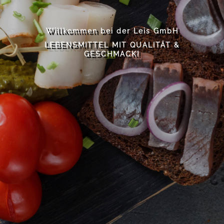
Online shoppen mit weit über 4000
Willkommen bei der Leis GmbH
Entdecken Sie unsere Produkt-Vielfalt.
Artikel.
LEBENSMITTEL MIT QUALITÄT &
JETZT KUNDE DER LEIS GMBH WERDEN!
NOCH FRAGEN? WIR BERATEN SIE
GESCHMACK!
GERNE!